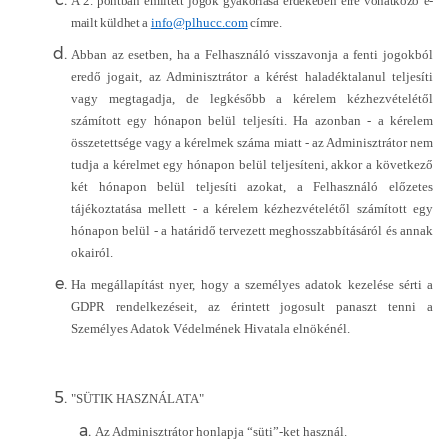
A 2. pontban említett jogok gyakorlása érdekében erre vonatkozó e-
mailt küldhet a
info@plhucc.com
címre.
Abban az esetben, ha a Felhasználó visszavonja a fenti jogokból
eredő jogait, az Adminisztrátor a kérést haladéktalanul teljesíti
vagy megtagadja, de legkésőbb a kérelem kézhezvételétől
számított egy hónapon belül teljesíti. Ha azonban - a kérelem
összetettsége vagy a kérelmek száma miatt - az Adminisztrátor nem
tudja a kérelmet egy hónapon belül teljesíteni, akkor a következő
két hónapon belül teljesíti azokat, a Felhasználó előzetes
tájékoztatása mellett - a kérelem kézhezvételétől számított egy
hónapon belül - a határidő tervezett meghosszabbításáról és annak
okairól.
Ha megállapítást nyer, hogy a személyes adatok kezelése sérti a
GDPR rendelkezéseit, az érintett jogosult panaszt tenni a
Személyes Adatok Védelmének Hivatala elnökénél.
"SÜTIK HASZNÁLATA"
Az Adminisztrátor honlapja “süti”-ket használ.