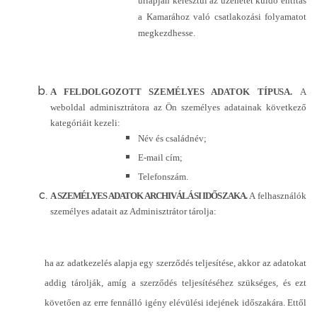
űrlapján keresztül az üzenetet küldő entitás
a Kamarához való csatlakozási folyamatot
megkezdhesse.
A FELDOLGOZOTT SZEMÉLYES ADATOK TÍPUSA.
A
weboldal adminisztrátora az Ön személyes adatainak következő
kategóriáit kezeli:
Név és családnév;
E-mail cím;
Telefonszám.
A SZEMÉLYES ADATOK ARCHIVÁLÁSI IDŐSZAKA.
A felhasználók
személyes adatait az Adminisztrátor tárolja:
ha az adatkezelés alapja egy szerződés teljesítése, akkor az adatokat
addig tárolják, amíg a szerződés teljesítéséhez szükséges, és ezt
követően az erre fennálló igény elévülési idejének időszakára. Ettől