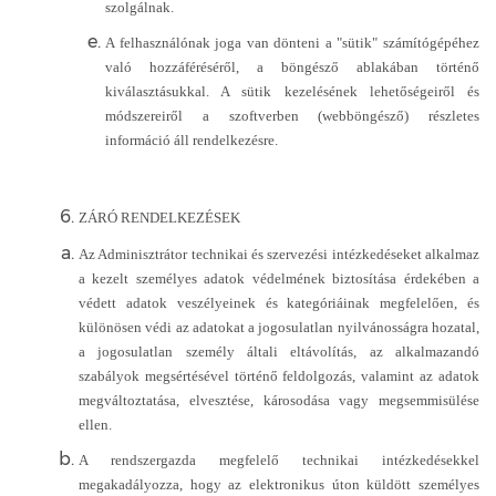
szolgálnak.
A felhasználónak joga van dönteni a "sütik" számítógépéhez
való hozzáféréséről, a böngésző ablakában történő
kiválasztásukkal. A sütik kezelésének lehetőségeiről és
módszereiről a szoftverben (webböngésző) részletes
információ áll rendelkezésre.
ZÁRÓ RENDELKEZÉSEK
Az Adminisztrátor technikai és szervezési intézkedéseket alkalmaz
a kezelt személyes adatok védelmének biztosítása érdekében a
védett adatok veszélyeinek és kategóriáinak megfelelően, és
különösen védi az adatokat a jogosulatlan nyilvánosságra hozatal,
a jogosulatlan személy általi eltávolítás, az alkalmazandó
szabályok megsértésével történő feldolgozás, valamint az adatok
megváltoztatása, elvesztése, károsodása vagy megsemmisülése
ellen.
A rendszergazda megfelelő technikai intézkedésekkel
megakadályozza, hogy az elektronikus úton küldött személyes