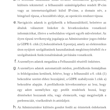
különös tekintettel: a felhasználó számítógépéhez rendelt IP-cím
vagy az internetszolgáltató külső IP-címe, a domain név, a
böngésző típusa, a hozzáférés ideje, az operációs rendszer típusa.
Navigációs adatok is gyűjthetők a felhasználóktól, beleértve az
általuk választott linkekre és hivatkozásokra vonatkozó
információkat, illetve a weboldalon végzett egyéb műveleteket. Az
ilyen típusú tevékenység jogalapja az Adminisztrátor jogos érdeke
(a GDPR 6. cikk (1) bekezdésének f) pontja), amely az elektronikus
úton nyújtott szolgáltatások használatának megkönnyítéséből és e
szolgáltatások funkcionalitásának javítására vonatkozik.
A személyes adatok megadása a Felhasználó részéről önkéntes.
A személyes adatok automatizált módon, profilalkotás formájában
is feldolgozásra kerülnek, feltéve, hogy a felhasználó a 6. cikk (1)
bekezdése szerint ehhez hozzájárul, a GDPR szabályozás 1.cikk a)
bekezdése alapján. A profilalkotás következménye az lesz, hogy
egy adott személyhez egy profilt rendelnek hozzá, hogy
döntéseket hozzanak róla, vagy elemezzék, vagy megjósolják a
preferenciáit, viselkedését és attitűdjeit.
Az Adminisztrátor különös gondot fordít az érintettek érdekeinek