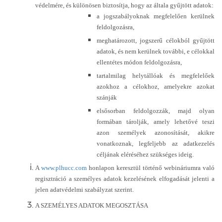
védelmére, és különösen biztosítja, hogy az általa gyűjtött adatok:
a jogszabályoknak megfelelően kerülnek
feldolgozásra,
meghatározott, jogszerű célokból gyűjtött
adatok, és nem kerülnek további, e célokkal
ellentétes módon feldolgozásra,
tartalmilag helytállóak és megfelelőek
azokhoz a célokhoz, amelyekre azokat
szánják
elsősorban feldolgozzák, majd olyan
formában tárolják, amely lehetővé teszi
azon személyek azonosítását, akikre
vonatkoznak, legfeljebb az adatkezelés
céljának eléréséhez szükséges ideig.
A
www.plhucc.com
honlapon keresztül történő webináriumra való
regisztráció a személyes adatok kezelésének elfogadását jelenti a
jelen adatvédelmi szabályzat szerint.
A SZEMÉLYES ADATOK MEGOSZTÁSA