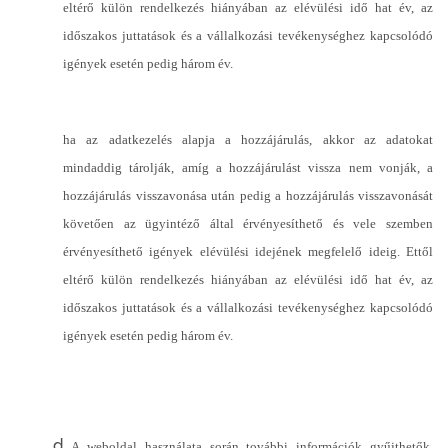
eltérő külön rendelkezés hiányában az elévülési idő hat év, az
időszakos juttatások és a vállalkozási tevékenységhez kapcsolódó
igények esetén pedig három év.
ha az adatkezelés alapja a hozzájárulás, akkor az adatokat
mindaddig tárolják, amíg a hozzájárulást vissza nem vonják, a
hozzájárulás visszavonása után pedig a hozzájárulás visszavonását
követően az ügyintéző által érvényesíthető és vele szemben
érvényesíthető igények elévülési idejének megfelelő ideig. Ettől
eltérő külön rendelkezés hiányában az elévülési idő hat év, az
időszakos juttatások és a vállalkozási tevékenységhez kapcsolódó
igények esetén pedig három év.
A weboldal használata során további információk gyűjthetők,