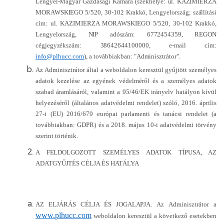
Lengyel-Magyar Gazdasági Kamara (székhelye: ul. KAZIMIERZA
MORAWSKIEGO 5/520, 30-102 Krakkó, Lengyelország; szállítási
cím: ul. KAZIMIERZA MORAWSKIEGO 5/520, 30-102 Krakkó,
Lengyelország, NIP adószám: 6772454359, REGON
cégjegyzékszám: 38642644100000, e-mail cím:
info@plhucc.com
), a továbbiakban: "Adminisztrátor".
Az Adminisztrátor által a weboldalon keresztül gyűjtött személyes
adatok kezelése az egyének védelméről és a személyes adatok
szabad áramlásáról, valamint a 95/46/EK irányelv hatályon kívül
helyezéséről (általános adatvédelmi rendelet) szóló, 2016. április
27-i (EU) 2016/679 európai parlamenti és tanácsi rendelet (a
továbbiakban: GDPR) és a 2018. május 10-i adatvédelmi törvény
szerint történik.
A FELDOLGOZOTT SZEMÉLYES ADATOK TÍPUSA, AZ
ADATGYŰJTÉS CÉLJA ÉS HATÁLYA
AZ ELJÁRÁS CÉLJA ÉS JOGALAPJA.
Az Adminisztrátor a
www.plhucc.com
weboldalon keresztül a következő esetekben