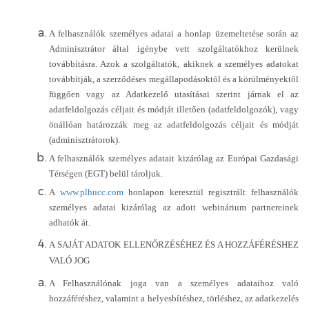
A felhasználók személyes adatai a honlap üzemeltetése során az
Adminisztrátor által igénybe vett szolgáltatókhoz kerülnek
továbbításra. Azok a szolgáltatók, akiknek a személyes adatokat
továbbítják, a szerződéses megállapodásoktól és a körülményektől
függően vagy az Adatkezelő utasításai szerint járnak el az
adatfeldolgozás céljait és módját illetően (adatfeldolgozók), vagy
önállóan határozzák meg az adatfeldolgozás céljait és módját
(adminisztrátorok).
A felhasználók személyes adatait kizárólag az Európai Gazdasági
Térségen (EGT) belül tároljuk.
A
www.plhucc.com
honlapon keresztül regisztrált felhasználók
személyes adatai kizárólag az adott webinárium partnereinek
adhatók át.
A SAJÁT ADATOK ELLENŐRZÉSÉHEZ ÉS A HOZZÁFÉRÉSHEZ
VALÓ JOG
A Felhasználónak joga van a személyes adataihoz való
hozzáféréshez, valamint a helyesbítéshez, törléshez, az adatkezelés