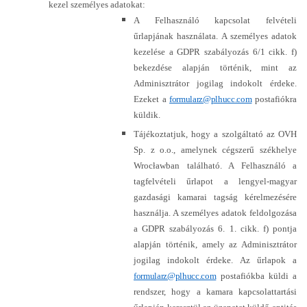
kezel személyes adatokat:
A Felhasználó kapcsolat felvételi
űrlapjának használata. A személyes adatok
kezelése a GDPR szabályozás 6/1 cikk. f)
bekezdése alapján történik, mint az
Adminisztrátor jogilag indokolt érdeke.
Ezeket a
formularz@plhucc.com
postafiókra
küldik.
Tájékoztatjuk, hogy a szolgáltató az OVH
Sp. z o.o., amelynek cégszerű székhelye
Wrocławban található. A Felhasználó a
tagfelvételi űrlapot a lengyel-magyar
gazdasági kamarai tagság kérelmezésére
használja. A személyes adatok feldolgozása
a GDPR szabályozás 6. 1. cikk. f) pontja
alapján történik, amely az Adminisztrátor
jogilag indokolt érdeke. Az űrlapok a
formularz@plhucc.com
postafiókba küldi a
rendszer, hogy a kamara kapcsolattartási