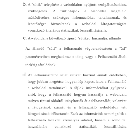
A "sütik" telepítése a weboldalon nyújtott szolgáltatásokhoz
szükségesek. A "süti"-fájlok a weboldal megfelelő
működéséhez szükséges információkat tartalmaznak, és
lehetőséget biztosítanak a weboldal látogatottságára
vonatkozó általános statisztikák összeállítására is.
A weboldal a következő típusú "sütiket" használja: állandó
Az állandó “süti” a felhasználó végberendezésén a "üti"
paramétereiben meghatározott ideig vagy a Felhasználó általi
törlésig tárolódnak.
Az Adminisztrátor saját sütiket használ annak érdekében,
hogy jobban megértse, hogyan lép kapcsolatba a Felhasználó
a weboldal tartalmával. A fájlok információkat gyűjtenek
arról, hogy a felhasználó hogyan használja a weboldalt,
milyen típusú oldalról irányították át a felhasználót, valamint
a látogatások számát és a felhasználó weboldalon tett
látogatásának időtartamát. Ezek az információk nem rögzítik a
felhasználó konkrét személyes adatait, hanem a weboldal
használatára vonatkozó statisztikák összeállítására