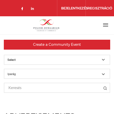
Ugrás
a
BEJELENTKEZÉS
REGISZTRÁCIÓ
tartalomra
Create a Community Event
Select