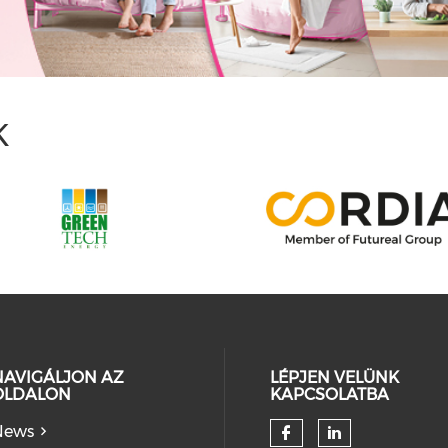
K
NAVIGÁLJON AZ
LÉPJEN VELÜNK
OLDALON
KAPCSOLATBA
News