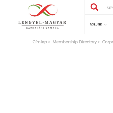
Keresés
Ugrás
Keresés
a
tartalomra
RÓLUNK
Címlap
Membership Directory
Corp