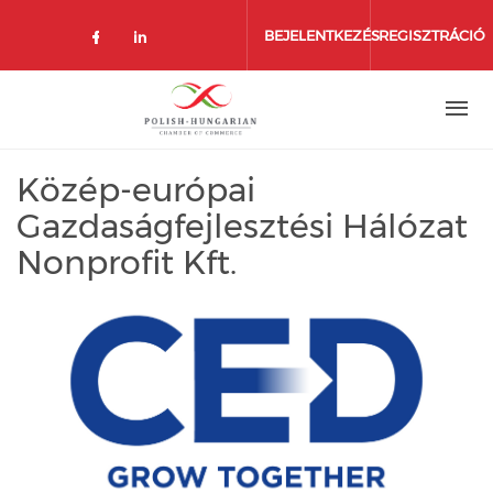
Ugrás
a
BEJELENTKEZÉS
REGISZTRÁCIÓ
tartalomra
Közép-európai
Gazdaságfejlesztési Hálózat
Nonprofit Kft.