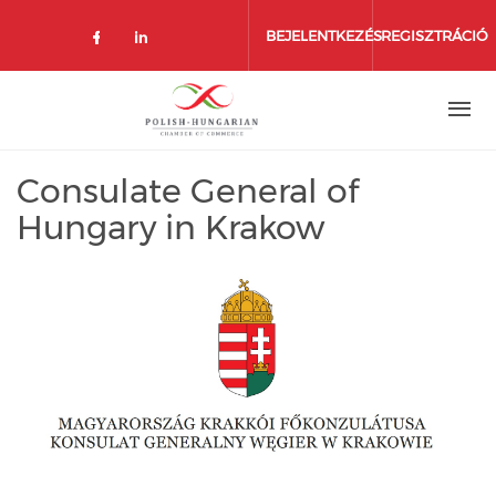
Ugrás
a
BEJELENTKEZÉS
REGISZTRÁCIÓ
tartalomra
Consulate General of
Hungary in Krakow