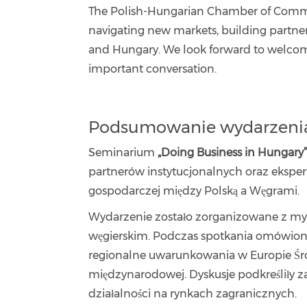
The Polish-Hungarian Chamber of Comm
navigating new markets, building partne
and Hungary. We look forward to welcom
important conversation.
Podsumowanie wydarzenia:
Seminarium
„Doing Business in Hungary
partnerów instytucjonalnych oraz eksp
gospodarczej między Polską a Węgrami.
Wydarzenie zostało zorganizowane z myś
węgierskim. Podczas spotkania omówiono
regionalne uwarunkowania w Europie Śr
międzynarodowej. Dyskusje podkreśliły 
działalności na rynkach zagranicznych.