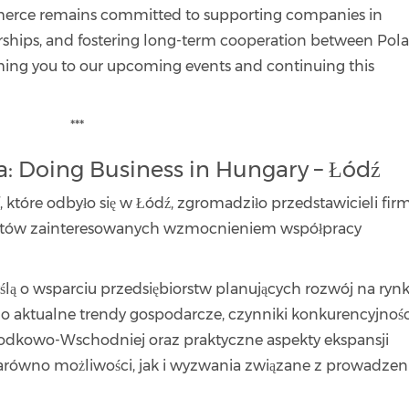
erce remains committed to supporting companies in
rships, and fostering long-term cooperation between Pol
ing you to our upcoming events and continuing this
***
 Doing Business in Hungary – Łódź
”
, które odbyło się w Łódź, zgromadziło przedstawicieli firm
ertów zainteresowanych wzmocnieniem współpracy
lą o wsparciu przedsiębiorstw planujących rozwój na ryn
 aktualne trendy gospodarcze, czynniki konkurencyjnośc
odkowo-Wschodniej oraz praktyczne aspekty ekspansji
zarówno możliwości, jak i wyzwania związane z prowadze