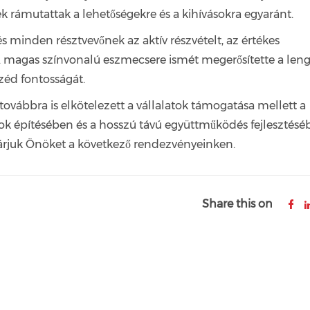
k rámutattak a lehetőségekre és a kihívásokra egyaránt.
 minden résztvevőnek az aktív részvételt, az értékes
 A magas színvonalú eszmecsere ismét megerősítette a leng
zéd fontosságát.
vábbra is elkötelezett a vállalatok támogatása mellett a
ok építésében és a hosszú távú együttműködés fejlesztés
árjuk Önöket a következő rendezvényeinken.
Share this on