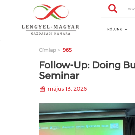
Keresés
Ugrás
Keresés
a
tartalomra
RÓLUNK
Címlap
965
Follow-Up: Doing Bu
Seminar
május 13, 2026