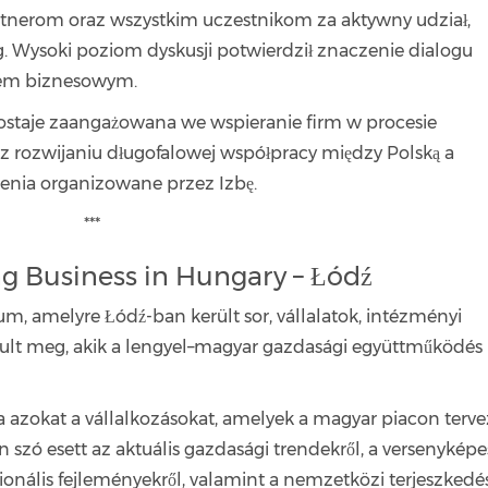
tnerom oraz wszystkim uczestnikom za aktywny udział,
. Wysoki poziom dyskusji potwierdził znaczenie dialogu
iem biznesowym.
staje zaangażowana we wspieranie firm w procesie
raz rozwijaniu długofalowej współpracy między Polską a
enia organizowane przez Izbę.
***
g Business in Hungary – Łódź
m, amelyre Łódź-ban került sor, vállalatok, intézményi
ósult meg, akik a lengyel–magyar gazdasági együttműködés
a azokat a vállalkozásokat, amelyek a magyar piacon terv
 szó esett az aktuális gazdasági trendekről, a versenyképe
gionális fejleményekről, valamint a nemzetközi terjeszkedé