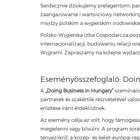
Serdecznie dziękujemy prelegentom, par
zaangażowanie i wartościowy networking
między polskim a węgierskim środowisk
Polsko-Węgierska Izba Gospodarcza pozo
internacjonalizacji, budowaniu relacji o
Węgrami. Zapraszamy na kolejne wydarz
Eseményösszefoglaló: Doin
A
„Doing Business in Hungary”
szemináriu
partnerek és szakértők részvételével val
erősítése iránt érdeklődnek.
Az esemény célja az volt, hogy támogass
megjelenni vagy bővülni. A program során
tényezőkről, a közép- és kelet-európai re