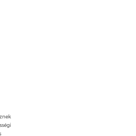
eznek
sségi
s