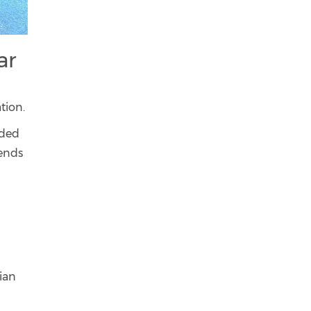
ar
tion.
ided
rends
ian