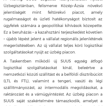
Üzbegisztánban, felismerve Közép-Ázsia növekvő
jelentőségét mint feltörekvő piacot, amely
rugalmasságot és üzleti hatékonyságot biztosít az
ügyfelek számára a geopolitikai kihívások közepette.
Ez a beruházás – a kazahsztáni terjeszkedést követően
– újabb lépést jelent a vállalat regionális jelenlétének
megerősítésében. Az új vállalat teljes körű logisztikai
szolgáltatásokat nyújt az üzbég piacon.
A Taskentben működő új SUUS egység átfogó
logisztikai szolgáltatásokat kínál, beleértve a
nemzetközi közúti szállítást és a belföldi disztribúciót
(LTL és FTL), valamint a tengeri, vasúti és légi
szállítmányozást, az intermodális megoldásokat, a
raktározást és a vámügyintézést. Az üzbég piacon a
SUUS saját szakértelmére támaszkodik, amelyet a