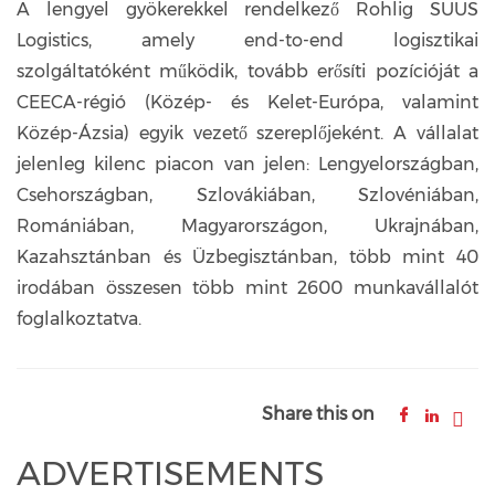
A lengyel gyökerekkel rendelkező Rohlig SUUS
Logistics, amely end-to-end logisztikai
szolgáltatóként működik, tovább erősíti pozícióját a
CEECA-régió (Közép- és Kelet-Európa, valamint
Közép-Ázsia) egyik vezető szereplőjeként. A vállalat
jelenleg kilenc piacon van jelen: Lengyelországban,
Csehországban, Szlovákiában, Szlovéniában,
Romániában, Magyarországon, Ukrajnában,
Kazahsztánban és Üzbegisztánban, több mint 40
irodában összesen több mint 2600 munkavállalót
foglalkoztatva.
Share this on
ADVERTISEMENTS