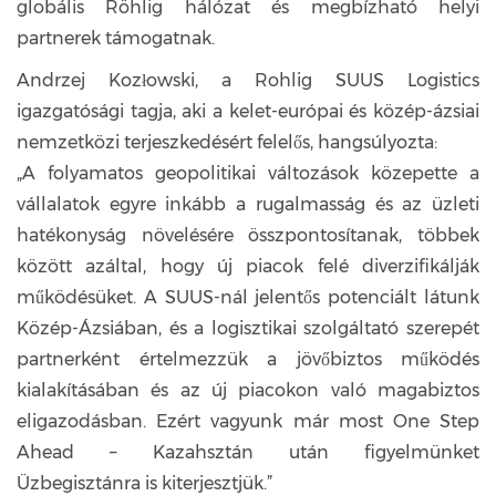
globális Röhlig hálózat és megbízható helyi
partnerek támogatnak.
Andrzej Kozłowski, a Rohlig SUUS Logistics
igazgatósági tagja, aki a kelet-európai és közép-ázsiai
nemzetközi terjeszkedésért felelős, hangsúlyozta:
„A folyamatos geopolitikai változások közepette a
vállalatok egyre inkább a rugalmasság és az üzleti
hatékonyság növelésére összpontosítanak, többek
között azáltal, hogy új piacok felé diverzifikálják
működésüket. A SUUS-nál jelentős potenciált látunk
Közép-Ázsiában, és a logisztikai szolgáltató szerepét
partnerként értelmezzük a jövőbiztos működés
kialakításában és az új piacokon való magabiztos
eligazodásban. Ezért vagyunk már most One Step
Ahead – Kazahsztán után figyelmünket
Üzbegisztánra is kiterjesztjük.”