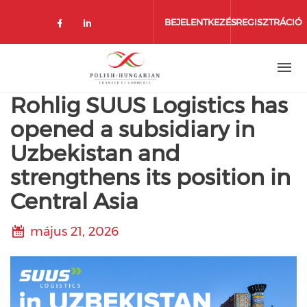
Ugrás
a
BEJELENTKEZÉS
REGISZTRÁCIÓ
tartalomra
Rohlig SUUS Logistics has
opened a subsidiary in
Uzbekistan and
strengthens its position in
Central Asia
május 21, 2026