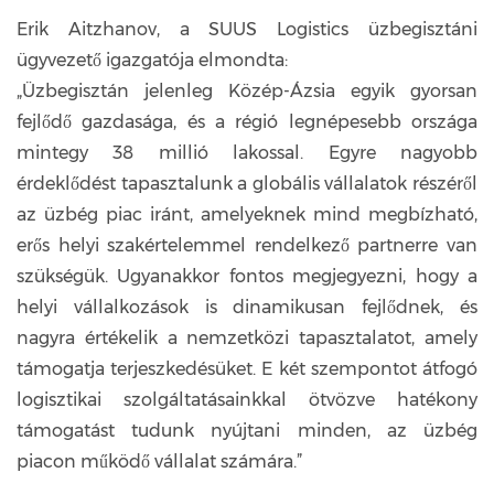
Erik Aitzhanov, a SUUS Logistics üzbegisztáni
ügyvezető igazgatója elmondta:
„Üzbegisztán jelenleg Közép-Ázsia egyik gyorsan
fejlődő gazdasága, és a régió legnépesebb országa
mintegy 38 millió lakossal. Egyre nagyobb
érdeklődést tapasztalunk a globális vállalatok részéről
az üzbég piac iránt, amelyeknek mind megbízható,
erős helyi szakértelemmel rendelkező partnerre van
szükségük. Ugyanakkor fontos megjegyezni, hogy a
helyi vállalkozások is dinamikusan fejlődnek, és
nagyra értékelik a nemzetközi tapasztalatot, amely
támogatja terjeszkedésüket. E két szempontot átfogó
logisztikai szolgáltatásainkkal ötvözve hatékony
támogatást tudunk nyújtani minden, az üzbég
piacon működő vállalat számára.”