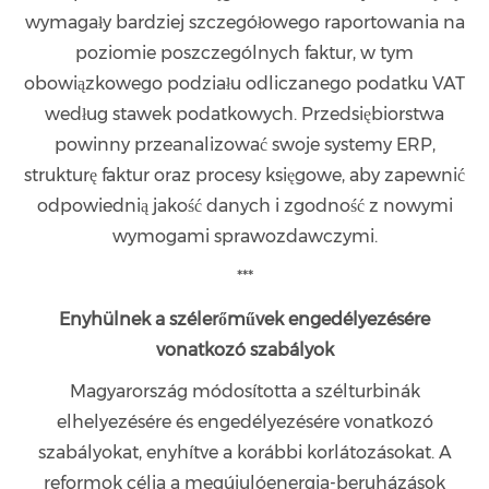
wymagały bardziej szczegółowego raportowania na
poziomie poszczególnych faktur, w tym
obowiązkowego podziału odliczanego podatku VAT
według stawek podatkowych. Przedsiębiorstwa
powinny przeanalizować swoje systemy ERP,
strukturę faktur oraz procesy księgowe, aby zapewnić
odpowiednią jakość danych i zgodność z nowymi
wymogami sprawozdawczymi.
***
Enyhülnek a szélerőművek engedélyezésére
vonatkozó szabályok
Magyarország módosította a szélturbinák
elhelyezésére és engedélyezésére vonatkozó
szabályokat, enyhítve a korábbi korlátozásokat. A
reformok célja a megújulóenergia-beruházások