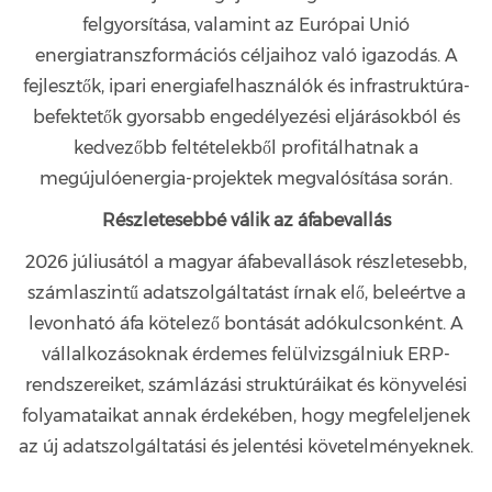
felgyorsítása, valamint az Európai Unió
energiatranszformációs céljaihoz való igazodás. A
fejlesztők, ipari energiafelhasználók és infrastruktúra-
befektetők gyorsabb engedélyezési eljárásokból és
kedvezőbb feltételekből profitálhatnak a
megújulóenergia-projektek megvalósítása során.
Részletesebbé válik az áfabevallás
2026 júliusától a magyar áfabevallások részletesebb,
számlaszintű adatszolgáltatást írnak elő, beleértve a
levonható áfa kötelező bontását adókulcsonként. A
vállalkozásoknak érdemes felülvizsgálniuk ERP-
rendszereiket, számlázási struktúráikat és könyvelési
folyamataikat annak érdekében, hogy megfeleljenek
az új adatszolgáltatási és jelentési követelményeknek.