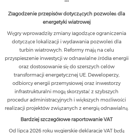
***
Złagodzenie przepisów dotyczących pozwoleń dla
energetyki wiatrowej
Węgry wprowadziły zmiany łagodzące ograniczenia
dotyczące lokalizacji i wydawania pozwoleń dla
turbin wiatrowych. Reformy mają na celu
przyspieszenie inwestycji w odnawialne źródła energii
oraz dostosowanie się do szerszych celów
transformacji energetycznej UE. Deweloperzy,
odbiorcy energii przemysłowej oraz inwestorzy
infrastrukturalni mogą skorzystać z szybszych
procedur administracyjnych i większych możliwości
realizacji projektów związanych z energią odnawialną.
Bardziej szczegółowe raportowanie VAT
Od lipca 2026 roku węgierskie deklaracje VAT będą