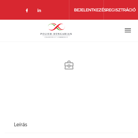
Ugrás
a
BEJELENTKEZÉS
REGISZTRÁCIÓ
tartalomra
Leírás