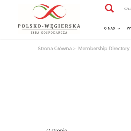
Szukaj
Przejdź
Szukaj
do
treści
O NAS
W
Strona Główna
Membership Directory
O stronie