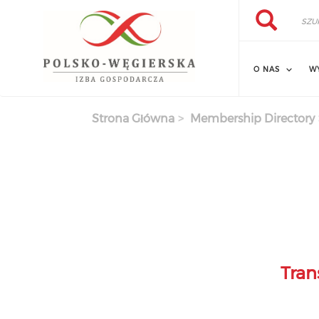
Szukaj
Przejdź
Szukaj
do
treści
O NAS
W
Strona Główna
Membership Directory
Tran