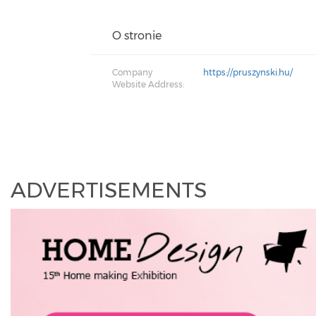
O stronie
Company
https://pruszynski.hu/
Website Address:
ADVERTISEMENTS