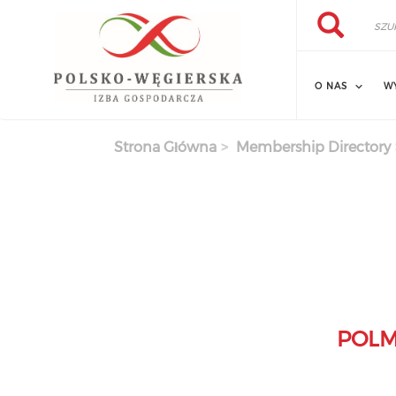
Szukaj
Przejdź
Szukaj
do
treści
O NAS
W
Strona Główna
Membership Directory
POLME