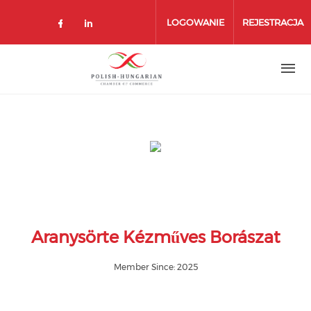
Przejdź
do
LOGOWANIE
REJESTRACJA
treści
Aranysörte Kézműves Borászat
Member Since: 2025