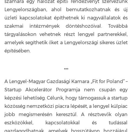
számára egy hálózat építő rendezvényt szervezünk
Lengyelországban, ahol bemutatkozhatnak és új
üzleti kapcsolatokat építhetnek ki nagyvállalatok és
szakmai intézmények döntéshozóival. Továbbá
tárgyalásokon vehetnek részt lengyel partnerekkel,
amelyek segíthetik őket a Lengyelországi sikeres üzlet
építésében.
***
A Lengyel-Magyar Gazdasági Kamara „Fit for Poland” –
Startup Akcelerátor Programja nem csupán egy
képzési lehetőség. Célunk, hogy támogassuk a startup
közösség nemzetközi piacra lépését, a lengyel külpiac
jobb megismerésén keresztül. A résztvevők olyan
eszközökkel, kapcsolatokkal és tudással
gazdagodhatnak, amelyek hosszútávon hozzájárul