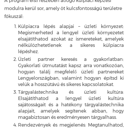
A program első részében átfogó külpiaci képzési
modulra kerül sor, amely öt kulcsfontosságú területre
fókuszál:
Külpiacra lépés alapjai – üzleti környezet:
Megismerheted a lengyel üzleti környezetet
elsajátíthatod azokat az ismereteket, amelyek
nélkülözhetetlenek a sikeres külpiacra
lépéshez.
Üzleti partner keresés a gyakorlatban:
Gyakorlati útmutatást kapsz arra vonatkozóan,
hogyan találj megfelelő üzleti partnereket
Lengyelországban, valamint hogyan építsd ki
velük a hosszútávú és sikeres kapcsolatokat.
Tárgyalástechnika és üzleti kultúra:
Elsajátíthatod a lengyel üzleti kultúra
sajátosságait és a hatékony tárgyalástechnika
alapjait, amelyek segítenek abban, hogy
magabiztosan és eredményesen tárgyalhass.
Rendezvények és megjelenés: Megtanulhatod,