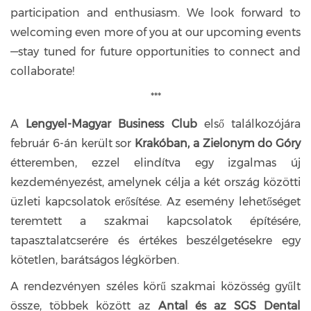
participation and enthusiasm. We look forward to
welcoming even more of you at our upcoming events
—stay tuned for future opportunities to connect and
collaborate!
***
A
Lengyel-Magyar Business Club
első találkozójára
február 6-án került sor
Krakóban, a Zielonym do Góry
étteremben, ezzel elindítva egy izgalmas új
kezdeményezést, amelynek célja a két ország közötti
üzleti kapcsolatok erősítése. Az esemény lehetőséget
teremtett a szakmai kapcsolatok építésére,
tapasztalatcserére és értékes beszélgetésekre egy
kötetlen, barátságos légkörben.
A rendezvényen széles körű szakmai közösség gyűlt
össze, többek között az
Antal és az SGS Dental