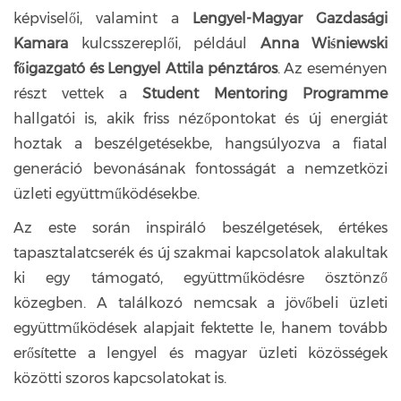
képviselői, valamint a
Lengyel-Magyar Gazdasági
Kamara
kulcsszereplői, például
Anna Wiśniewski
főigazgató és Lengyel Attila pénztáros
. Az eseményen
részt vettek a
Student Mentoring Programme
hallgatói is, akik friss nézőpontokat és új energiát
hoztak a beszélgetésekbe, hangsúlyozva a fiatal
generáció bevonásának fontosságát a nemzetközi
üzleti együttműködésekbe.
Az este során inspiráló beszélgetések, értékes
tapasztalatcserék és új szakmai kapcsolatok alakultak
ki egy támogató, együttműködésre ösztönző
közegben. A találkozó nemcsak a jövőbeli üzleti
együttműködések alapjait fektette le, hanem tovább
erősítette a lengyel és magyar üzleti közösségek
közötti szoros kapcsolatokat is.