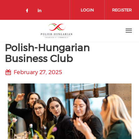
Skip
to
LOGIN
REGISTER
main
content
Polish-Hungarian
Business Club
February 27, 2025