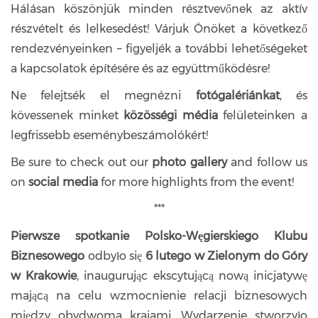
Hálásan köszönjük minden résztvevőnek az aktív
részvételt és lelkesedést! Várjuk Önöket a következő
rendezvényeinken – figyeljék a további lehetőségeket
a kapcsolatok építésére és az együttműködésre!
Ne felejtsék el megnézni
fotógalériánkat
, és
kövessenek minket
közösségi média
felületeinken a
legfrissebb eseménybeszámolókért!
Be sure to check out our
photo gallery
and follow us
on
social media
for more highlights from the event!
***
Pierwsze spotkanie Polsko-Węgierskiego Klubu
Biznesowego
odbyło się
6 lutego w Zielonym do Góry
w Krakowie
, inaugurując ekscytującą nową inicjatywę
mającą na celu wzmocnienie relacji biznesowych
między obydwoma krajami. Wydarzenie stworzyło